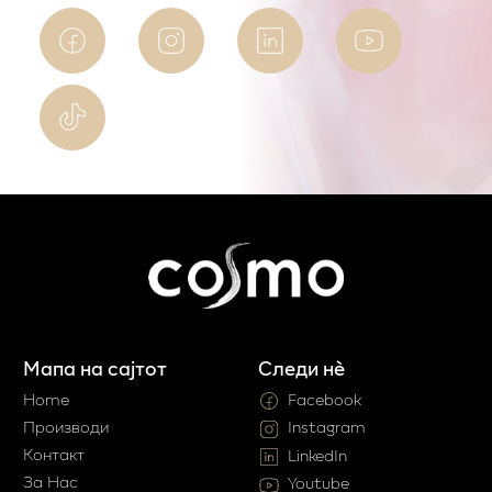
Мапа на сајтот
Следи нè
Home
Facebook
Производи
Instagram
Контакт
LinkedIn
За Нас
Youtube