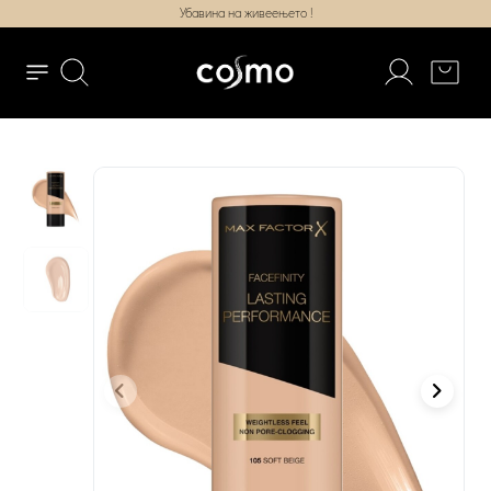
Убавина на живеењето !