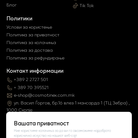
Блог
Tik Tok
Политики
Услови за користење
Политика за приватност
Политика за колачиња
Политика за достава
Политика за рефундирање
Контакт информации
+389 2 2727 501
+ 389 70 395521
e-shop@cosmotinex.com.mk
ул. Васил Ѓоргов, бр.16 влез 1 мaнсарда 1 (ТЦ Зебра) ,
1000 Скопје
Вашата приватност
Ние користиме колачиња за да ви го овозможиме најдоброто
корисничко искуство на нашиот веб-сајт