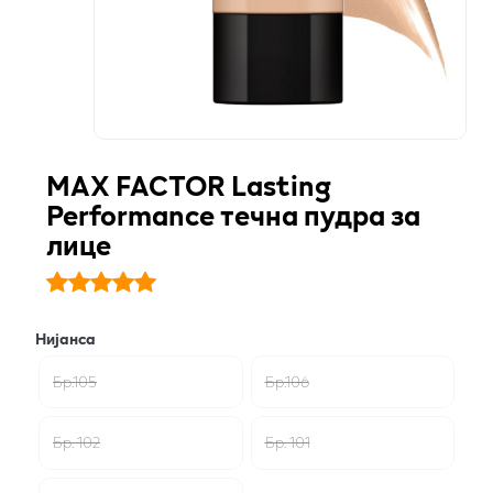
MAX FACTOR Lasting
Performance течна пудра за
лице
Нијанса
Бр.105
Бр.106
Бр. 102
Бр. 101