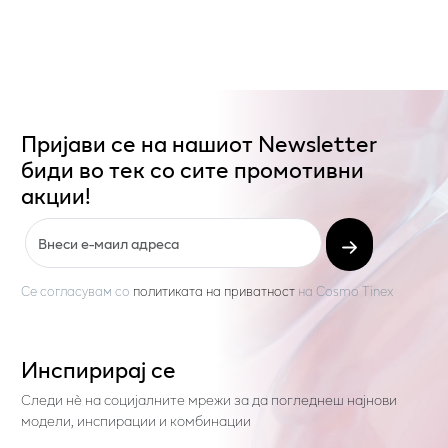
Пријави се на нашиот Newsletter
биди во тек со сите промотивни
акции!
Се согласувам со
политиката на приватност
на
Cosmo Tinex
Инспирирај се
Следи нѐ на социјалните мрежи за да погледнеш најнови
модели, инспирации и комбинации