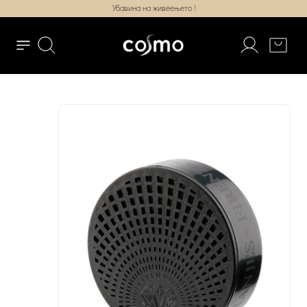
Убавина на живеењето !