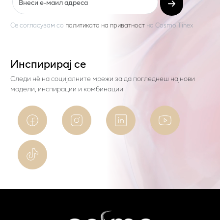
Се согласувам со
политиката на приватност
на
Cosmo Tinex
Инспирирај се
Следи нѐ на социјалните мрежи за да погледнеш најнови
модели, инспирации и комбинации