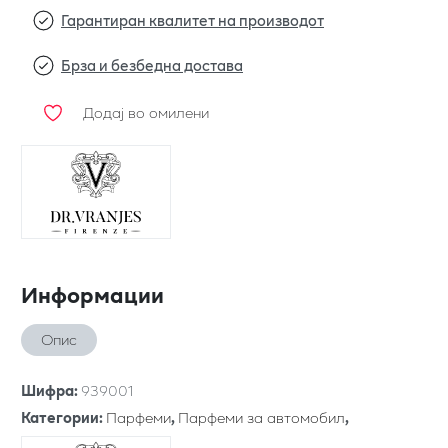
Гарантиран квалитет на производот
Брза и безбедна достава
Додај во омилени
Информации
Опис
Шифра
:
939001
Категории
:
Парфеми
,
Парфеми за автомобил
,