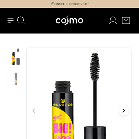
Убавина на живеењето !