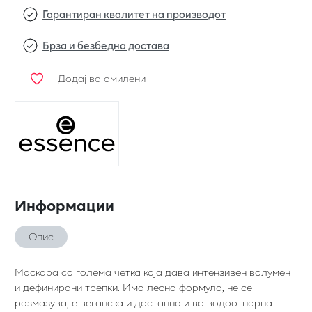
Гарантиран квалитет на производот
Брза и безбедна достава
Додај во омилени
Информации
Опис
Маскара со голема четка која дава интензивен волумен
и дефинирани трепки. Има лесна формула, не се
размазува, е веганска и достапна и во водоотпорна