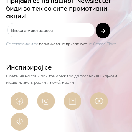
Пријави се на нашиот Newsletter
биди во тек со сите промотивни
акции!
Се согласувам со
политиката на приватност
на
Cosmo Tinex
Инспирирај се
Следи нѐ на социјалните мрежи за да погледнеш најнови
модели, инспирации и комбинации