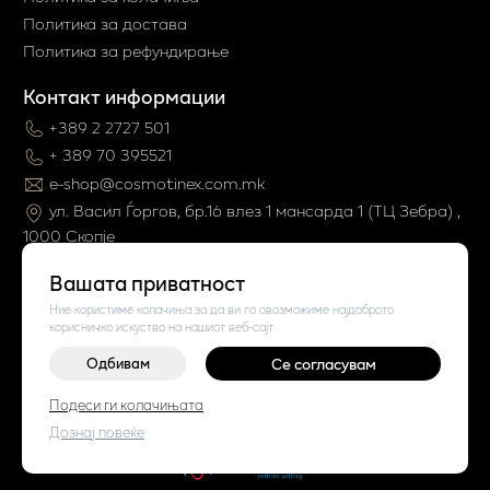
Политика за достава
Политика за рефундирање
Контакт информации
+389 2 2727 501
+ 389 70 395521
e-shop@cosmotinex.com.mk
ул. Васил Ѓоргов, бр.16 влез 1 мaнсарда 1 (ТЦ Зебра) ,
1000 Скопје
Вашата приватност
Ние користиме колачиња за да ви го овозможиме најдоброто
корисничко искуство на нашиот веб-сајт
Одбивам
Се согласувам
©
2026
Vendor x
Cosmo Tinex
Подеси ги колачињата
Поставки за колачиња
|
Пријави проблем
Дознај повеќе