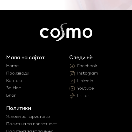
Мапа на сајтот
Следи нè
Home
Facebook
Производи
Instagram
Контакт
LinkedIn
За Нас
Youtube
Блог
Tik Tok
Политики
Услови за користење
Политика за приватност
Политика за колачиња