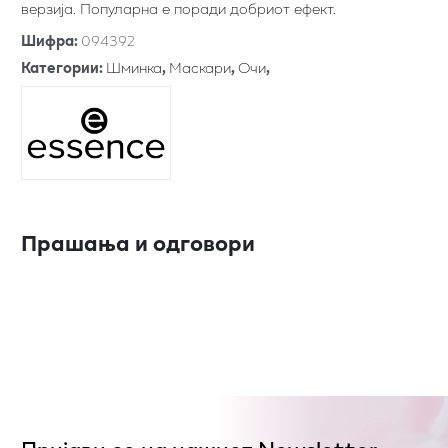
верзија. Популарна е поради добриот ефект.
Шифра
:
094392
Категории
:
Шминка
,
Маскари
,
Очи
,
Прашања и одговори