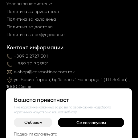
Услови за користење
Политика за приватност
Политика за колачиња
Политика за достава
Политика за рефундирање
Контакт информации
+389 2 2727 501
+ 389 70 395521
e-shop@cosmotinex.com.mk
ул. Васил Ѓоргов, бр.16 влез 1 мaнсарда 1 (ТЦ Зебра) ,
1000 Скопје
Вашата приватност
Ние користиме колачиња за да ви го овозможиме најдоброто
корисничко искуство на нашиот веб-сајт
Одбивам
Се согласувам
©
2026
Vendor x
Cosmo Tinex
Подеси ги колачињата