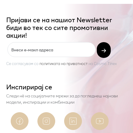
Пријави се на нашиот Newsletter
биди во тек со сите промотивни
акции!
Се согласувам со
политиката на приватност
на
Cosmo Tinex
Инспирирај се
Следи нѐ на социјалните мрежи за да погледнеш најнови
модели, инспирации и комбинации