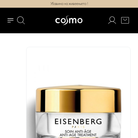
Убавина на живеењето !