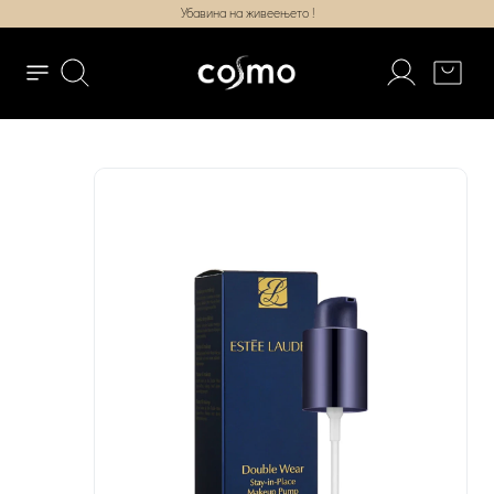
Убавина на живеењето !