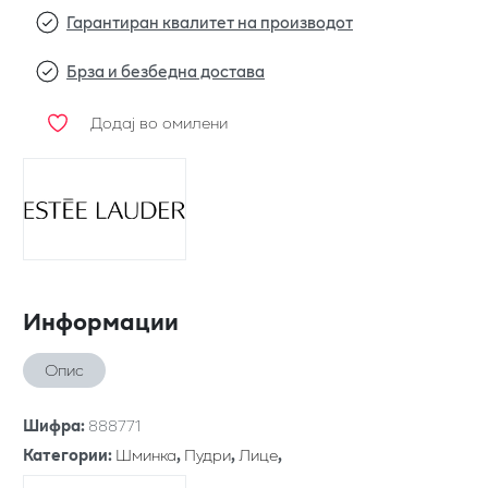
Гарантиран квалитет на производот
Брза и безбедна достава
Додај во омилени
Информации
Опис
Шифра
:
888771
Категории
:
Шминка
,
Пудри
,
Лице
,