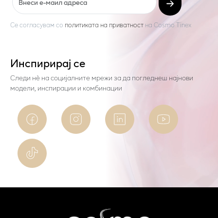
Се согласувам со
политиката на приватност
на
Cosmo Tinex
Инспирирај се
Следи нѐ на социјалните мрежи за да погледнеш најнови
модели, инспирации и комбинации