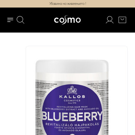
Убавина на живеењето !