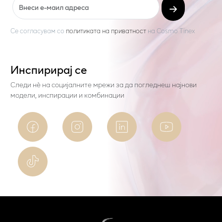
Се согласувам со
политиката на приватност
на
Cosmo Tinex
Инспирирај се
Следи нѐ на социјалните мрежи за да погледнеш најнови
модели, инспирации и комбинации