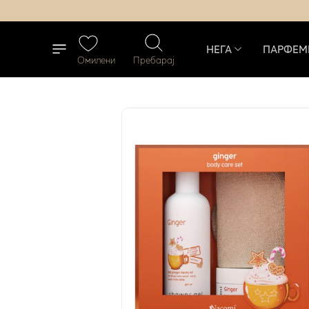
НЕГА
ПАРФЕМ
Омилени
Пребарај