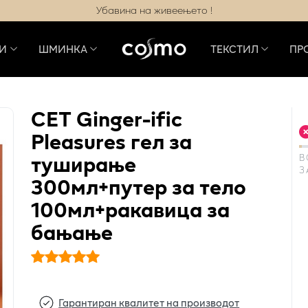
Убавина на живеењето !
И
ШМИНКА
ТЕКСТИЛ
ПР
СЕТ Ginger-ific
Pleasures гел за
туширање
В
З
300мл+путер за тело
100мл+ракавица за
бањање
Гарантиран квалитет на производот