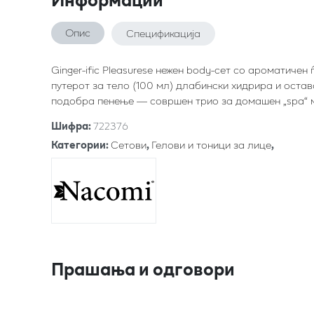
Опис
Спецификација
Ginger-ific Pleasuresе нежен body-сет со ароматичен
путерот за тело (100 мл) длабински хидрира и оста
подобра пенење — совршен трио за домашен „spa“ 
Шифра
:
722376
Категории
:
Сетови
,
Гелови и тоници за лице
,
Прашања и одговори