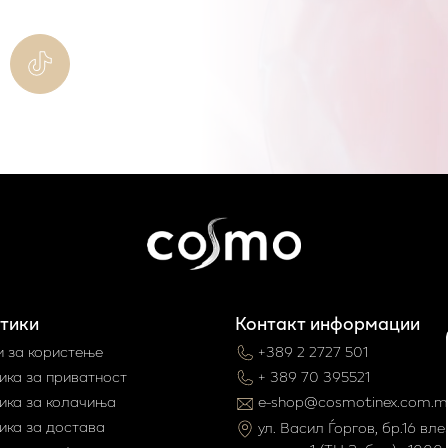
тики
Контакт информации
и за користење
+389 2 2727 501
ика за приватност
+ 389 70 395521
ика за колачиња
e-shop@cosmotinex.com.m
ика за достава
ул. Васил Ѓоргов, бр.16 влез