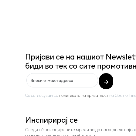
Пријави се на нашиот Newslet
биди во тек со сите промотивн
Се согласувам со
политиката на приватност
на
Cosmo Tine
Инспирирај се
Следи нѐ на социјалните мрежи за да погледнеш најно
модели, инспирации и комбинации