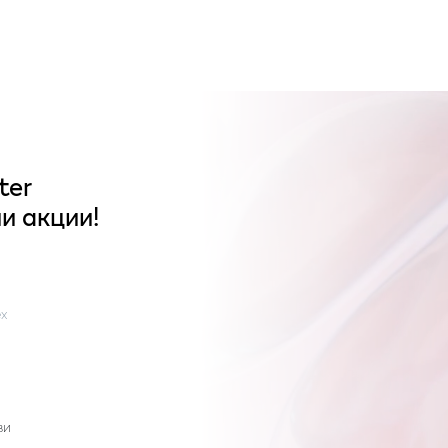
ter
и акции!
x
ви