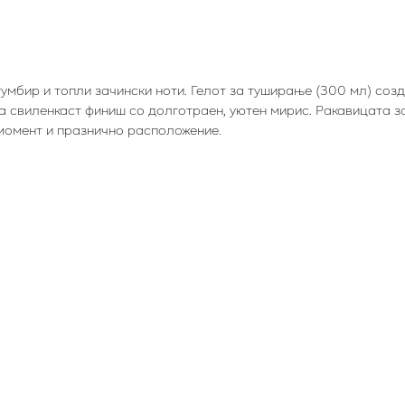
 ѓумбир и топли зачински ноти. Гелот за туширање (300 мл) соз
ва свиленкаст финиш со долготраен, уютен мирис. Ракавицата 
момент и празнично расположение.