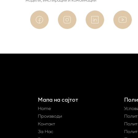
Мапа на сајтот
Поли
Home
Услов
Производи
Полит
Контакт
Полит
За Нас
Полит