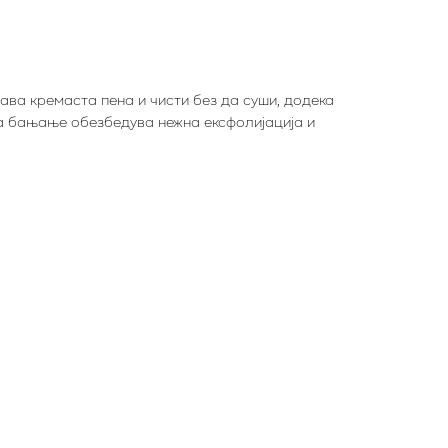
дава кремаста пена и чисти без да суши, додека
за бањање обезбедува нежна ексфолијација и