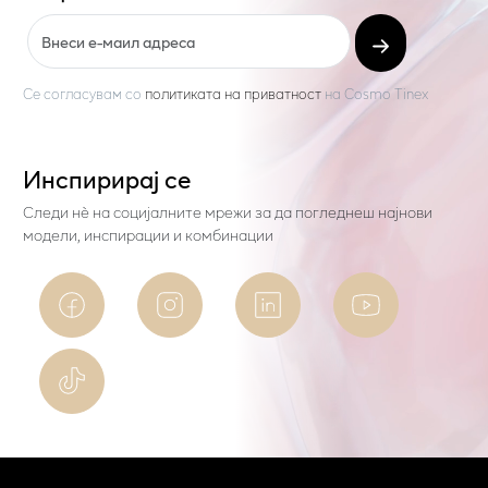
Се согласувам со
политиката на приватност
на
Cosmo Tinex
Инспирирај се
Следи нѐ на социјалните мрежи за да погледнеш најнови
модели, инспирации и комбинации