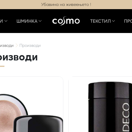
Убавина на живеењето !
И
ШМИНКА
ТЕКСТИЛ
ПР
изводи
Производи
оизводи