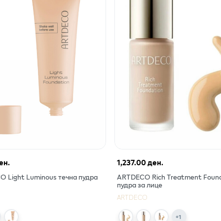
ен.
1,237.00 ден.
 Light Luminous течна пудра
ARTDECO Rich Treatment Foun
пудра за лице
ARTDECO
+
1