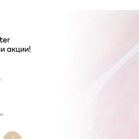
ter
и акции!
x
ви