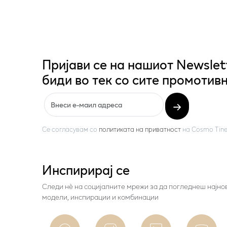
Пријави се на нашиот Newslet
биди во тек со сите промотивн
Се согласувам со
политиката на приватност
на
Cosmo Tine
Инспирирај се
Следи нѐ на социјалните мрежи за да погледнеш најно
модели, инспирации и комбинации