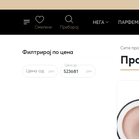
НЕГА
ПАРФЕМ
Омилени
Пребарај
Сите
про
Филтрирај по цена
Пр
Цена до
Цена од
ден.
ден.