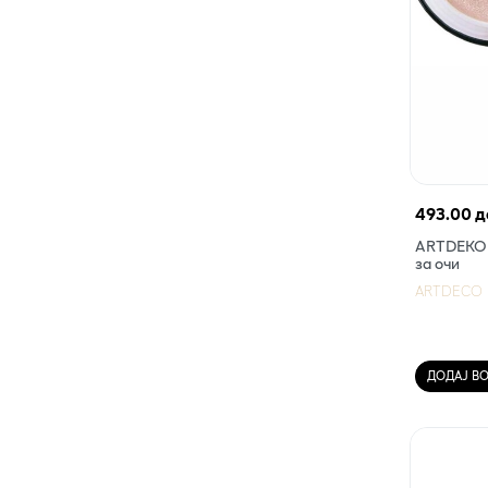
493.00 д
ARTDEKO E
за очи
ARTDECO
ДОДАЈ В