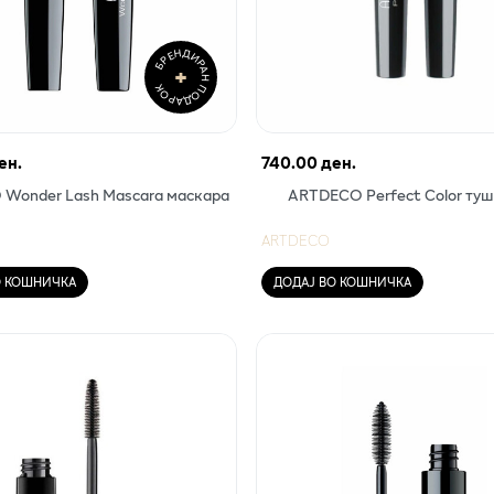
БРЕНДИРАН ПОДАРОК
+
ен.
740.00 ден.
Wonder Lash Mascara маскара
АRTDECO Perfect Color туш
ARTDECO
О КОШНИЧКА
ДОДАЈ ВО КОШНИЧКА