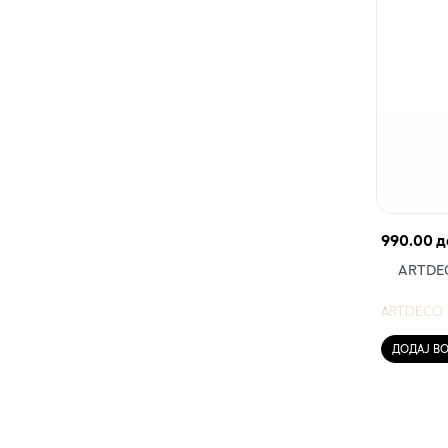
990.00 д
АRTDEC
ARTDECO
ДОДАЈ В