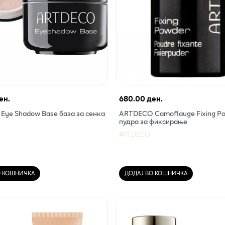
ен.
680.00 ден.
ye Shadow Base база за сенка
АRTDECO Camoflauge Fixing P
пудра за фиксирање
ARTDECO
О КОШНИЧКА
ДОДАЈ ВО КОШНИЧКА