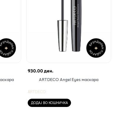
РЕНДИРАН ПОДАРОК
БРЕНДИРАН ПОДАРОК
+
+
930.00 ден.
аскара
ARTDECO Angel Eyes маскара
ARTDECO
ДОДАЈ ВО КОШНИЧКА