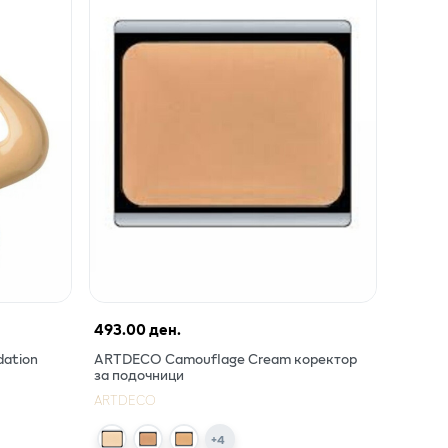
493.00 ден.
dation
ARTDECO Camouflage Cream коректор
за подочници
ARTDECO
+
4