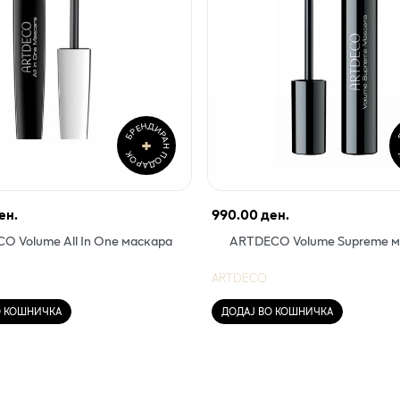
БРЕНДИРАН ПОДАРОК
Б
+
ен.
990.00 ден.
O Volume All In One маскара
АRTDECO Volume Supreme м
ARTDECO
О КОШНИЧКА
ДОДАЈ ВО КОШНИЧКА