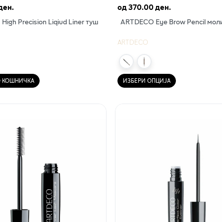
ден.
од
370.00 ден.
igh Precision Liqiud Liner туш
ARTDECO Еye Brow Pencil моли
ARTDECO
О КОШНИЧКА
ИЗБЕРИ ОПЦИЈА