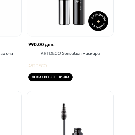
БРЕНДИРАН ПОДАРОК
+
990.00 ден.
 за очи
ARTDECO Sensation маскара
ARTDECO
ДОДАЈ ВО КОШНИЧКА