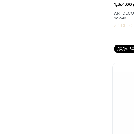
1,361.00 
ARTDECO H
за очи
ARTDECO
ДОДАЈ В