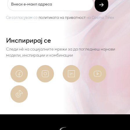
Се согласувам со
политиката на приватност
на
Cosmo Tinex
Инспирирај се
Следи нѐ на социјалните мрежи за да погледнеш најнови
модели, инспирации и комбинации