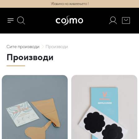
Убавина на живеењето !
Сите
производи
Производи
Производи