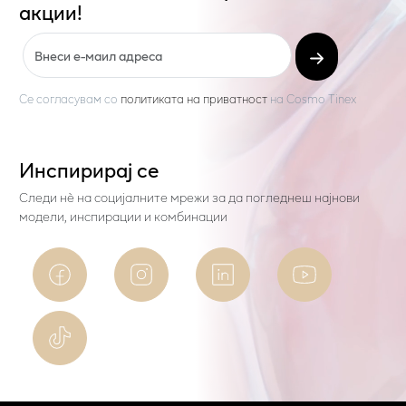
акции!
Се согласувам со
политиката на приватност
на
Cosmo Tinex
Инспирирај се
Следи нѐ на социјалните мрежи за да погледнеш најнови
модели, инспирации и комбинации