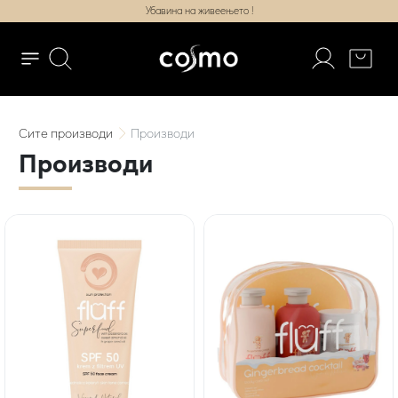
Убавина на живеењето !
Сите
производи
Производи
Производи