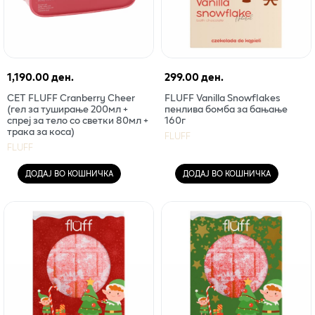
1,190.00 ден.
299.00 ден.
СЕТ FLUFF Cranberry Cheer
FLUFF Vanilla Snowflakes
(гел за туширање 200мл +
пенлива бомба за бањање
спреј за тело со светки 80мл +
160г
трака за коса)
FLUFF
FLUFF
ДОДАЈ ВО КОШНИЧКА
ДОДАЈ ВО КОШНИЧКА