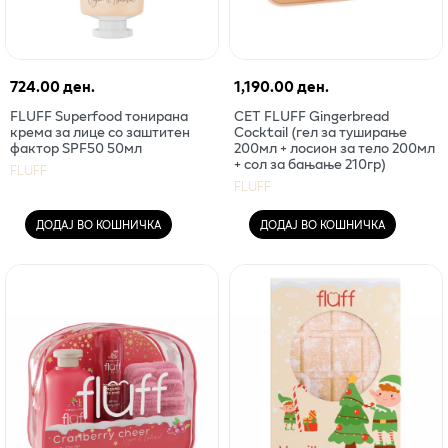
724.00 ден.
1,190.00 ден.
FLUFF Superfood тонирана
СЕТ FLUFF Gingerbread
крема за лице со заштитен
Cocktail (гел за туширање
фактор SPF50 50мл
200мл + лосион за тело 200мл
+ сол за бањање 210гр)
FLUFF
FLUFF
ДОДАЈ ВО КОШНИЧКА
ДОДАЈ ВО КОШНИЧКА