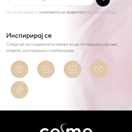
Се согласувам со
политиката на приватност
на
Cosmo Tinex
Инспирирај се
Следи нѐ на социјалните мрежи за да погледнеш најнови
модели, инспирации и комбинации