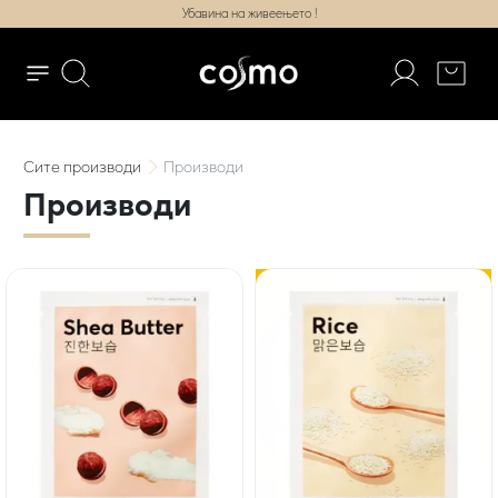
Убавина на живеењето !
Сите
производи
Производи
Производи