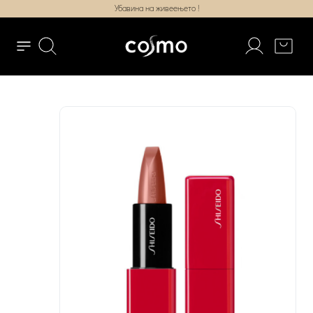
Убавина на живеењето !