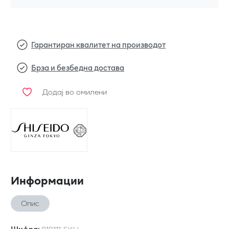
Гарантиран квалитет на производот
Брза и безбедна достава
Додај во омилени
Информации
Опис