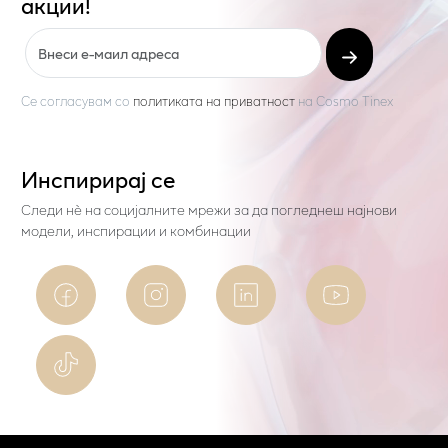
акции!
Се согласувам со
политиката на приватност
на
Cosmo Tinex
Инспирирај се
Следи нѐ на социјалните мрежи за да погледнеш најнови
модели, инспирации и комбинации