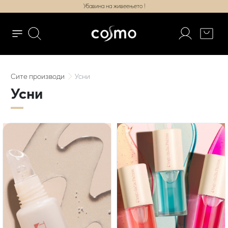
Убавина на живеењето !
Сите
производи
Усни
Усни