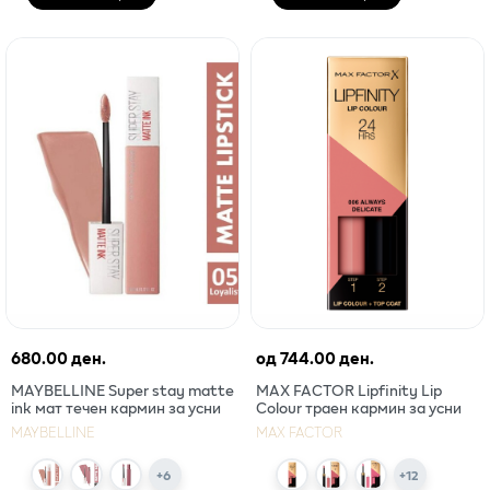
680.00 ден.
од
744.00 ден.
MAYBELLINE Super stay matte
MAX FACTOR Lipfinity Lip
ink мат течен кармин за усни
Colour траен кармин за усни
MAYBELLINE
MAX FACTOR
+
6
+
12