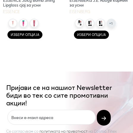
ESSENCE Juicy Bomb Shiny
EISENBERG Ј.Е. Rouge кармин
Lipgloss сјај за усни
за усни
ESSENCE
EISENBERG
+
1
ИЗБЕРИ ОПЦИЈА
ИЗБЕРИ ОПЦИЈА
Пријави се на нашиот Newsletter
биди во тек со сите промотивни
акции!
Се согласувам со
политиката на приватност
на
Cosmo Tinex