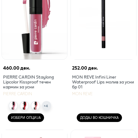
460.00 ден.
252.00 ден.
PIERRE CARDIN Staylong
MON REVE Infini Liner
Lipcolor Kissproof течен
Waterproof Lips молив за усни
кармин за усни
бр 01
PIERRE CARDIN
MON REVE
+
4
ИЗБЕРИ ОПЦИЈА
ДОДАЈ ВО КОШНИЧКА