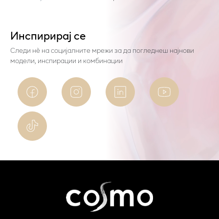
Инспирирај се
Следи нѐ на социјалните мрежи за да погледнеш најнови
модели, инспирации и комбинации