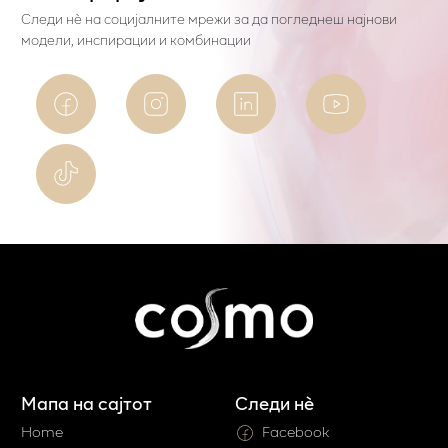
Следи нѐ на социјалните мрежи за да погледнеш најнови
модели, инспирации и комбинации
Мапа на сајтот
Следи нè
Home
Facebook