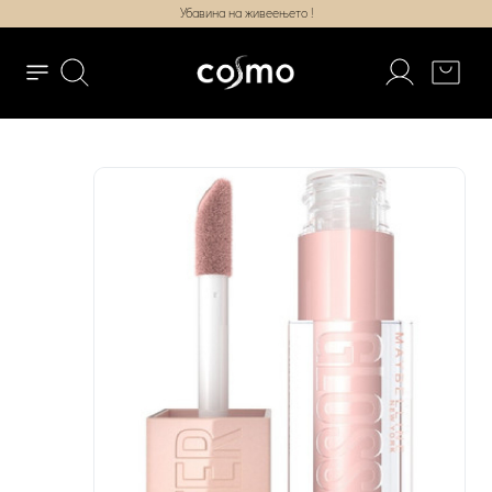
Убавина на живеењето !