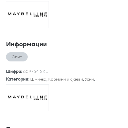
Информации
Опис
Шифра
:
609764-SKU
Категории
:
Шминка
,
Кармини и сјаеви
,
Усни
,