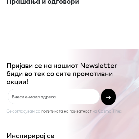
Прашања и одговори
Пријави се на нашиот Newsletter
биди во тек со сите промотивни
акции!
Се согласувам со
политиката на приватност
на
Cosmo Tinex
Инспирирај се