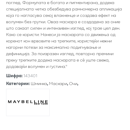
поглед. Формулата е богата и пигментирана, додека
специјалната четка обезбедува рамномерна апликација
која го нагласува секој влакненце и создава ефект на
волумен без грутки. Оваа маскара е создадена за оние
што сакаат силен и интензивен изглед, кој трае цел ден.
Како се користи: Нанеси ја маскарата со движења од
коренот кон врвовите на трепките, користејќи нежни
нагорни потези за максимално подигнување и
дефиниција. За поизразен изглед, повторно премини
преку трепките додека маскарата е сè уште свежа,
додавајќи волумен и густина."
Шифра
:
143401
Категории
:
Шминка
,
Маскари
,
Очи
,