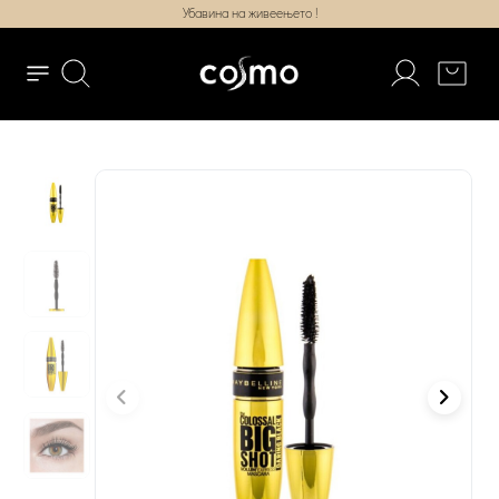
Убавина на живеењето !