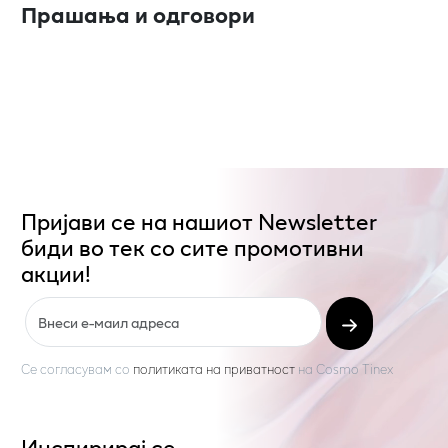
Прашања и одговори
Пријави се на нашиот Newsletter
биди во тек со сите промотивни
акции!
Се согласувам со
политиката на приватност
на
Cosmo Tinex
Инспирирај се