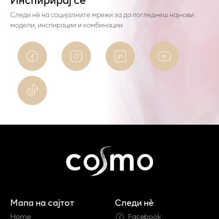
Следи нѐ на социјалните мрежи за да погледнеш најнови
модели, инспирации и комбинации
Мапа на сајтот
Следи нè
Home
Facebook