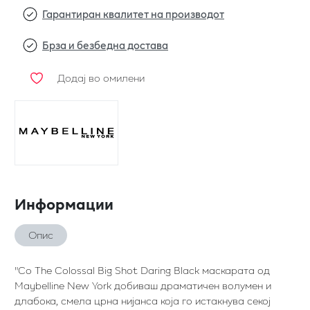
Гарантиран квалитет на производот
Брза и безбедна достава
Додај во омилени
Информации
Опис
"Со The Colossal Big Shot Daring Black маскарата од
Maybelline New York добиваш драматичен волумен и
длабока, смела црна нијанса која го истакнува секој