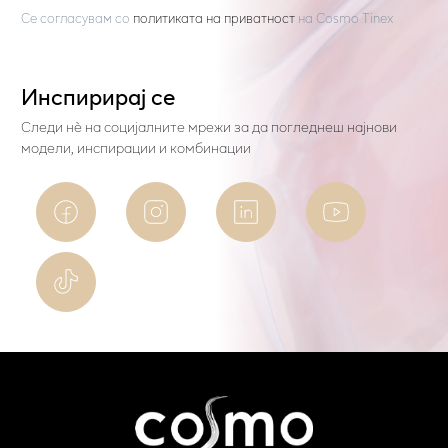
Се согласувам со
политиката на приватност
на
Cosmo Tinex
Инспирирај се
Следи нѐ на социјалните мрежи за да погледнеш најнови
модели, инспирации и комбинации