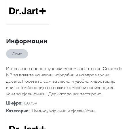
Информации
Опис
Интензивно навлажнувачки мелем збогатен со Ceramide
NP за вашите најнежни, најудобни и најздрави усни
досега. Носете го сам за лесна и удобна хидратација
или во комбинација со вашите омилени производи за
усни за сјаен финиш. Дерматолошки тестирано.
Шифра
:
150759
Категории
:
Шминка
,
Кармини и сјаеви
,
Усни
,