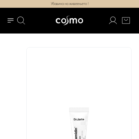
Убавина на живеењето !