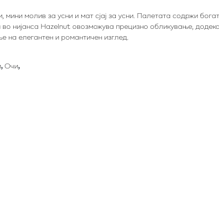
ки, мини молив за усни и мат сјај за усни. Палетата содржи бог
 во нијанса Hazelnut овозможува прецизно обликување, додека 
е на елегантен и романтичен изглед.
и
,
Очи
,