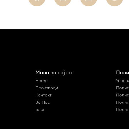
Мапа на сајтот
Поли
Home
Услов
Производи
Полит
Контакт
Полит
За Нас
Полит
Блог
Полит