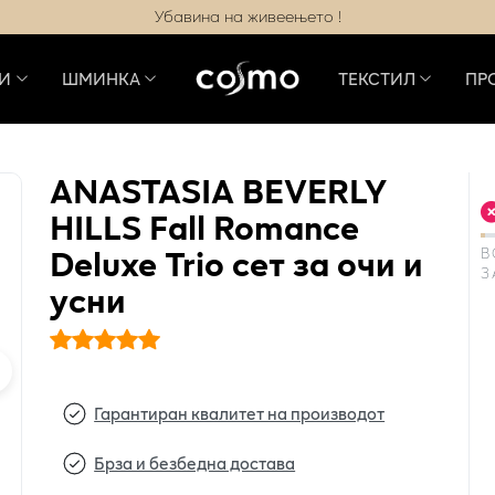
Убавина на живеењето !
И
ШМИНКА
ТЕКСТИЛ
ПР
ANASTASIA BEVERLY
HILLS Fall Romance
Deluxe Trio сет за очи и
В
З
усни
Гарантиран квалитет на производот
Брза и безбедна достава