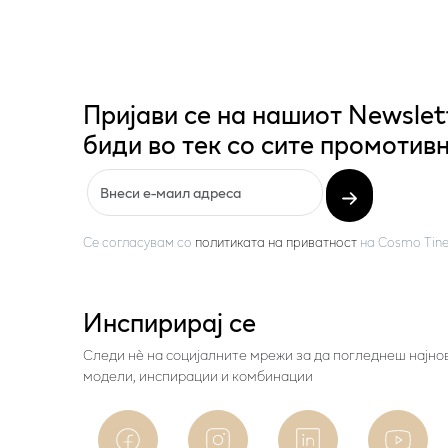
Пријави се на нашиот Newslet
биди во тек со сите промотивн
Се согласувам со
политиката на приватност
на
Cosmo Tine
Инспирирај се
Следи нѐ на социјалните мрежи за да погледнеш најно
модели, инспирации и комбинации