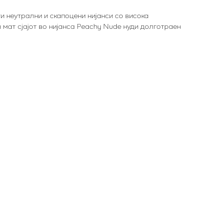
ати неутрални и скапоцени нијанси со висока
мат сјајот во нијанса Peachy Nude нуди долготраен