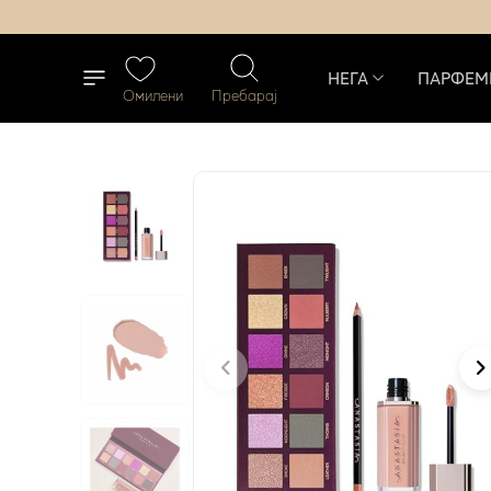
НЕГА
ПАРФЕМ
Омилени
Пребарај