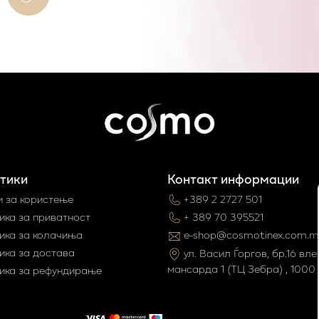
тики
Контакт информации
и за користење
+389 2 2727 501
ика за приватност
+ 389 70 395521
ика за колачиња
e-shop@cosmotinex.com.m
ика за достава
ул. Васил Ѓоргов, бр.16 влез
мaнсарда 1 (ТЦ Зебра) , 1000 
ика за рефундирање