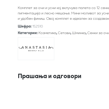
Комплет за очи и усни кој вклучува палета со 12 сен
пигментација и лесно мешање. Мини моливот за усни
и удобен финиш. Овој комплет е идеален за создавањ
Шифра
:
152510
Категории
:
Козметика
,
Сетови
,
Шминка
,
Сенки за оч
Прашања и одговори