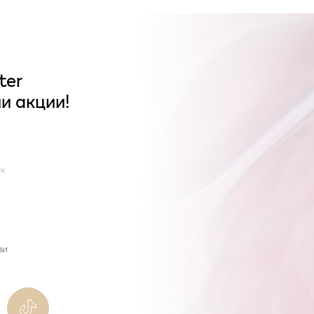
ter
и акции!
x
ви