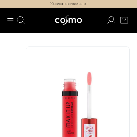
Убавина на живеењето !