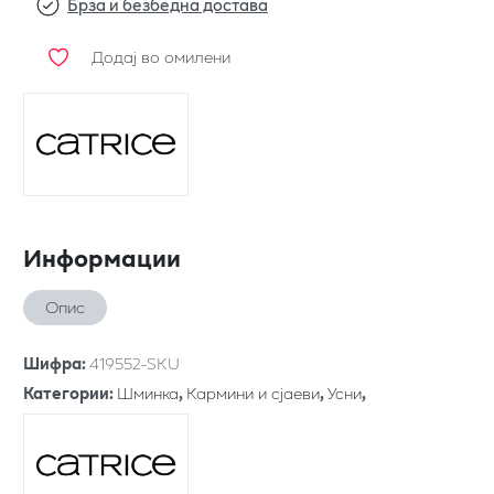
Брза и безбедна достава
Додај во омилени
Информации
Опис
Шифра
:
419552-SKU
Категории
:
Шминка
,
Кармини и сјаеви
,
Усни
,