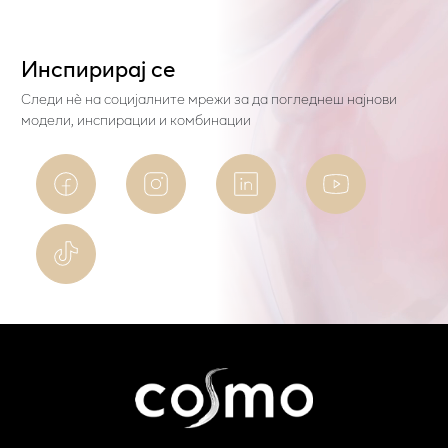
Инспирирај се
Следи нѐ на социјалните мрежи за да погледнеш најнови
модели, инспирации и комбинации