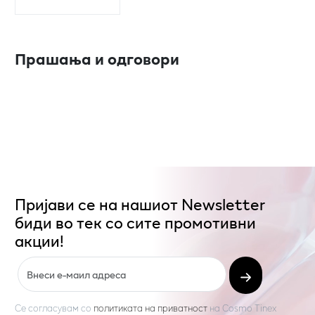
Прашања и одговори
Пријави се на нашиот Newsletter
биди во тек со сите промотивни
акции!
Се согласувам со
политиката на приватност
на
Cosmo Tinex