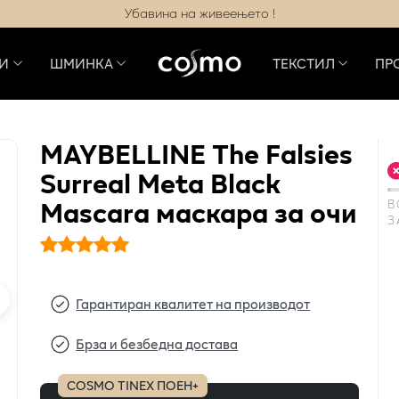
Убавина на живеењето !
И
ШМИНКА
ТЕКСТИЛ
ПР
MAYBELLINE The Falsies
Surreal Meta Black
Mascara маскара за очи
В
З
Гарантиран квалитет на производот
Брза и безбедна достава
COSMO TINEX ПОЕН+