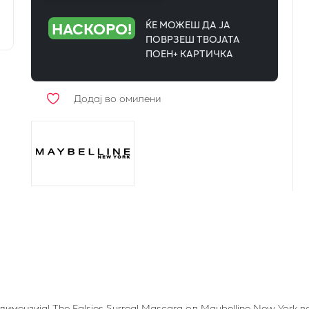
НАСКОРО!
ЌЕ МОЖЕШ ДА ЈА
ПОВРЗЕШ ТВОЈАТА
ПОЕН+ КАРТИЧКА
Додај во омилени
димензија! The Falsies Surreal Mascara од Maybelline New York