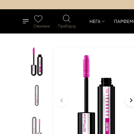
НЕГА
ПАРФЕМ
Омилени
Пребарај