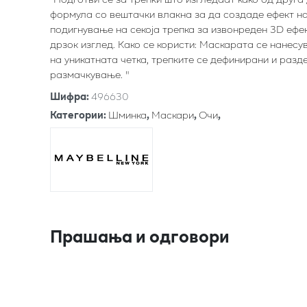
формула со вештачки влакна за да создаде ефект на
подигнување на секоја трепка за извонреден 3D ефек
дрзок изглед. Како се користи: Маскарата се нанес
на уникатната четка, трепките се дефинирани и разде
размачкување. "
Шифра
:
496630
Категории
:
Шминка
,
Маскари
,
Очи
,
Прашања и одговори