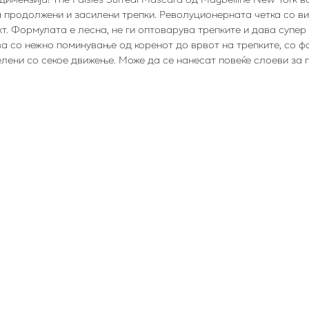
 продолжени и засилени трепки. Револуционерната четка со в
т. Формулата е лесна, не ги оптоварува трепките и дава супер 
ува со нежно поминување од коренот до врвот на трепките, со 
лени со секое движење. Може да се нанесат повеќе слоеви за по