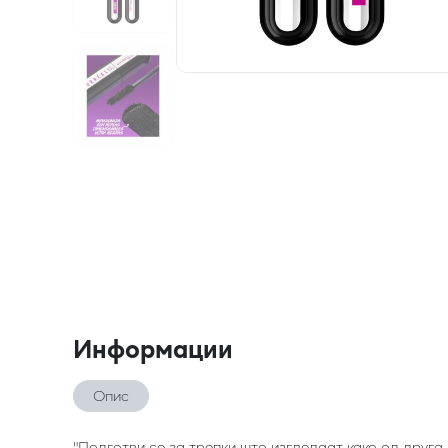
Информации
Опис
"Подготви се за трепки што изгледаат како од друга 