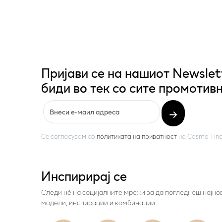
Пријави се на нашиот Newslet
биди во тек со сите промотивн
Се согласувам со
политиката на приватност
на
Cosmo Tine
Инспирирај се
Следи нѐ на социјалните мрежи за да погледнеш најно
модели, инспирации и комбинации