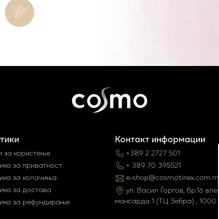
тики
Контакт информации
и за користење
+389 2 2727 501
ика за приватност
+ 389 70 395521
ика за колачиња
e-shop@cosmotinex.com.m
ика за достава
ул. Васил Ѓоргов, бр.16 влез
мaнсарда 1 (ТЦ Зебра) , 1000 
ика за рефундирање