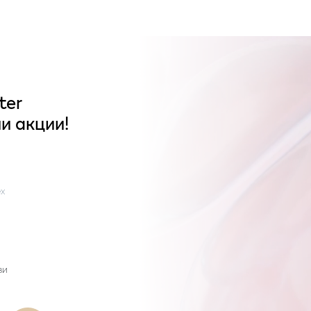
ter
и акции!
x
ви