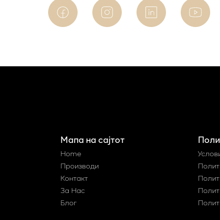
Мапа на сајтот
Поли
Home
Услов
Производи
Полит
Контакт
Полит
За Нас
Полит
Блог
Полит