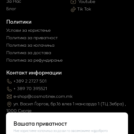
За Нас
Youtube
Блог
Tik Tok
Политики
Услови за користење
Политика за приватност
Политика за колачиња
Политика за достава
Политика за рефундирање
Контакт информации
+389 2 2727 501
+ 389 70 395521
e-shop@cosmotinex.com.mk
ул. Васил Ѓоргов, бр.16 влез 1 мaнсарда 1 (ТЦ Зебра) ,
1000 Скопје
Вашата приватност
Ние користиме колачиња за да ви го овозможиме најдоброто