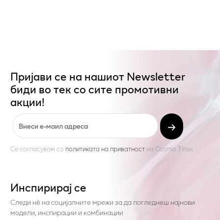
Пријави се на нашиот Newsletter
биди во тек со сите промотивни
акции!
Се согласувам со
политиката на приватност
на
Cosmo Tinex
Инспирирај се
Следи нѐ на социјалните мрежи за да погледнеш најнови
модели, инспирации и комбинации