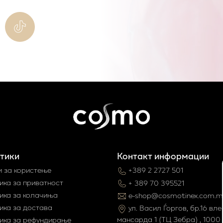
тики
Контакт информации
и за користење
+389 2 2727 501
ика за приватност
+ 389 70 395521
ика за колачиња
e-shop@cosmotinex.com.m
ика за достава
ул. Васил Ѓоргов, бр.16 влез
мaнсарда 1 (ТЦ Зебра) , 1000 
ика за рефундирање