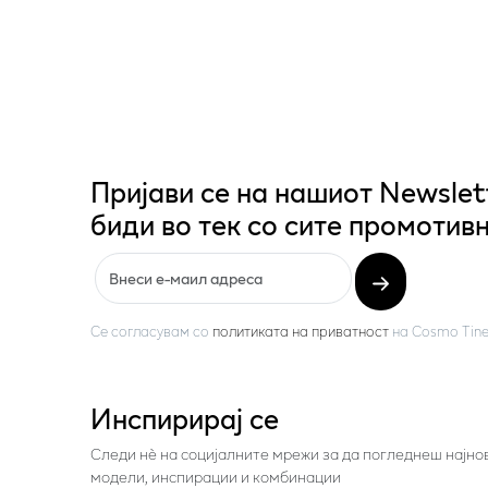
Пријави се на нашиот Newslet
биди во тек со сите промотивн
Се согласувам со
политиката на приватност
на
Cosmo Tine
Инспирирај се
Следи нѐ на социјалните мрежи за да погледнеш најно
модели, инспирации и комбинации