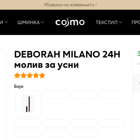
Убавина на живеењето !
И
ШМИНКА
ТЕКСТИЛ
ПР
DEBORAH MILANO 24H
молив за усни
ц
Боја