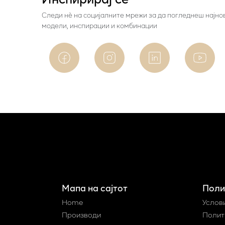
Следи нѐ на социјалните мрежи за да погледнеш најно
модели, инспирации и комбинации
Мапа на сајтот
Поли
Home
Услов
Производи
Полит