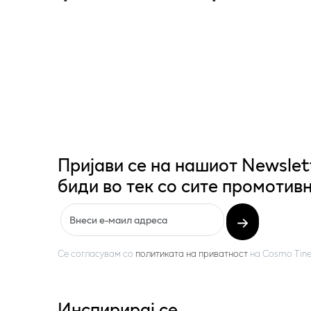
Пријави се на нашиот Newslet
биди во тек со сите промотивн
Се согласувам со
политиката на приватност
на
Cosmo Tine
Инспирирај се