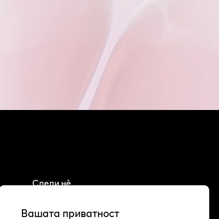
Следи нè
Facebook
Instagram
Вашата приватност