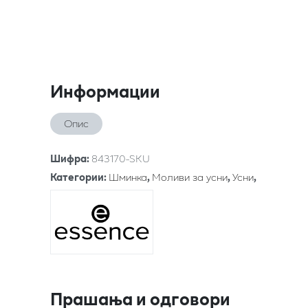
Информации
Опис
Шифра
:
843170-SKU
Категории
:
Шминка
,
Моливи за усни
,
Усни
,
Прашања и одговори