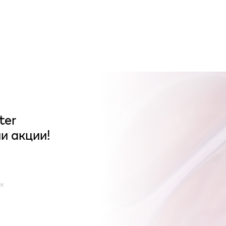
ter
и акции!
x