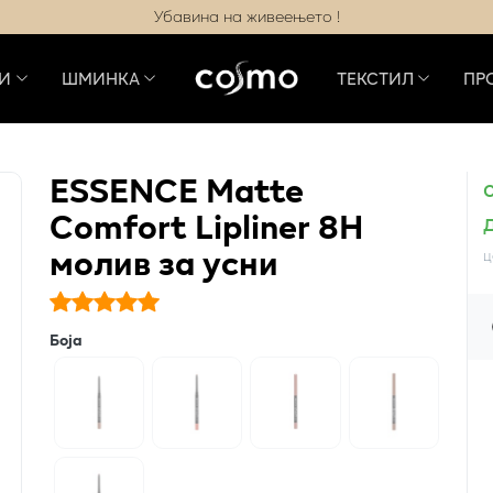
Убавина на живеењето !
И
ШМИНКА
ТЕКСТИЛ
ПР
ESSENCE Matte
Comfort Lipliner 8H
молив за усни
ц
Боја