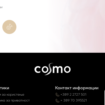
ви
тики
Контакт информации
и за користење
+389 2 2727 501
ика за приватност
+ 389 70 395521