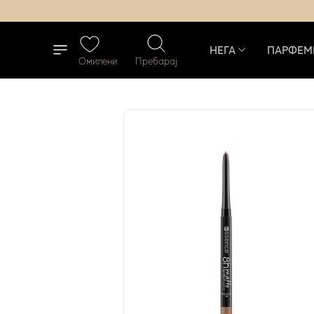
НЕГА
ПАРФЕМ
Омилени
Пребарај