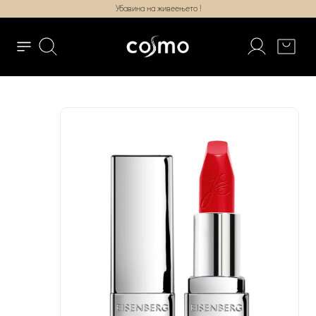
Убавина на живеењето !