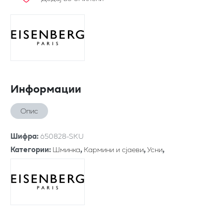
Информации
Опис
Шифра
:
650828-SKU
Категории
:
Шминка
,
Кармини и сјаеви
,
Усни
,