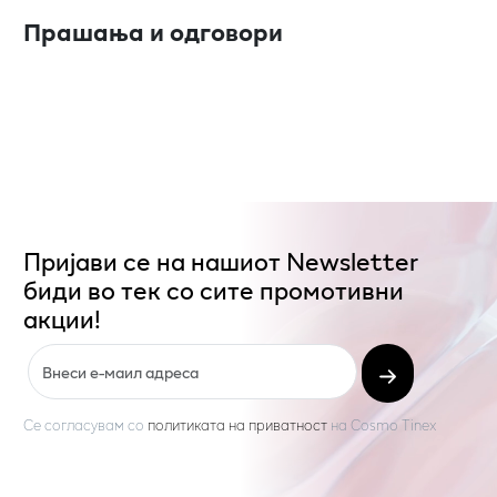
Прашања и одговори
Пријави се на нашиот Newsletter
биди во тек со сите промотивни
акции!
Се согласувам со
политиката на приватност
на
Cosmo Tinex