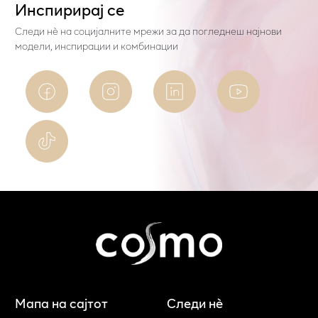
Инспирирај се
Следи нѐ на социјалните мрежи за да погледнеш најнови
модели, инспирации и комбинации
Мапа на сајтот
Следи нè