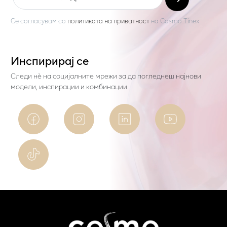
Се согласувам со
политиката на приватност
на
Cosmo Tinex
Инспирирај се
Следи нѐ на социјалните мрежи за да погледнеш најнови
модели, инспирации и комбинации