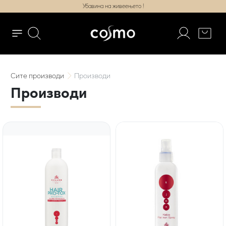
Убавина на живеењето !
Сите
производи
Производи
Производи